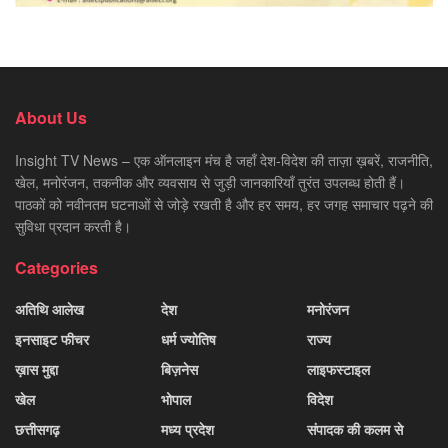
About Us
Insight TV News – एक ऑनलाइन मंच है जहाँ देश-विदेश की ताज़ा ख़बरें, राजनीति,
खेल, मनोरंजन, तकनीक और व्यवसाय से जुड़ी जानकारियाँ तुरंत उपलब्ध होती हैं।
पाठकों को नवीनतम घटनाओं से जोड़े रखती है और हर समय, हर जगह समाचार पढ़ने की
सुविधा प्रदान करती है।
Categories
अतिथि आलेख
देश
मनोरंजन
इनसाइट फीचर
धर्म ज्योतिष
राज्य
ख़ास मुद्दा
बिज़नेस
लाइफस्टाइल
खेल
भोपाल
विदेश
छत्तीसगढ़
मध्य प्रदेश
संपादक की कलम से