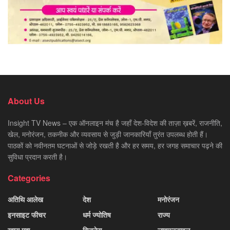
About Us
Insight TV News – एक ऑनलाइन मंच है जहाँ देश-विदेश की ताज़ा ख़बरें, राजनीति,
खेल, मनोरंजन, तकनीक और व्यवसाय से जुड़ी जानकारियाँ तुरंत उपलब्ध होती हैं।
पाठकों को नवीनतम घटनाओं से जोड़े रखती है और हर समय, हर जगह समाचार पढ़ने की
सुविधा प्रदान करती है।
Categories
अतिथि आलेख
देश
मनोरंजन
इनसाइट फीचर
धर्म ज्योतिष
राज्य
ख़ास मुद्दा
बिज़नेस
लाइफस्टाइल