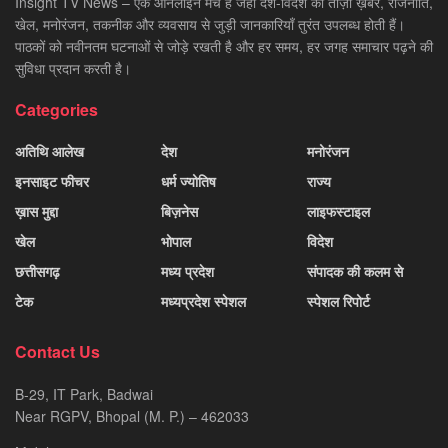
Insight TV News – एक ऑनलाइन मंच है जहाँ देश-विदेश की ताज़ा ख़बरें, राजनीति,
खेल, मनोरंजन, तकनीक और व्यवसाय से जुड़ी जानकारियाँ तुरंत उपलब्ध होती हैं।
पाठकों को नवीनतम घटनाओं से जोड़े रखती है और हर समय, हर जगह समाचार पढ़ने की
सुविधा प्रदान करती है।
Categories
अतिथि आलेख
देश
मनोरंजन
इनसाइट फीचर
धर्म ज्योतिष
राज्य
ख़ास मुद्दा
बिज़नेस
लाइफस्टाइल
खेल
भोपाल
विदेश
छत्तीसगढ़
मध्य प्रदेश
संपादक की कलम से
टेक
मध्यप्रदेश स्पेशल
स्पेशल रिपोर्ट
Contact Us
B-29, IT Park, Badwai
Near RGPV, Bhopal (M. P.) – 462033