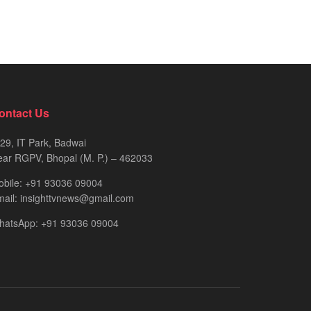
ontact Us
29, IT Park, Badwai
ar RGPV, Bhopal (M. P.) – 462033
obile: +91 93036 09004
ail: insighttvnews@gmail.com
hatsApp: +91 93036 09004