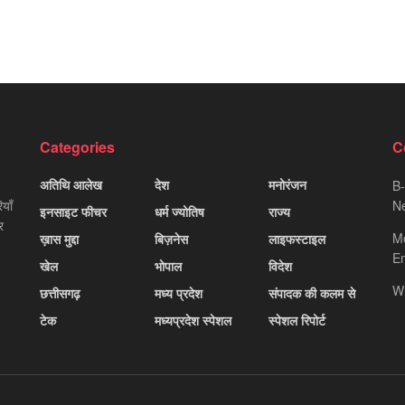
Categories
C
अतिथि आलेख
देश
मनोरंजन
B-
याँ
Ne
इनसाइट फीचर
धर्म ज्योतिष
राज्य
र
M
ख़ास मुद्दा
बिज़नेस
लाइफस्टाइल
Em
खेल
भोपाल
विदेश
W
छत्तीसगढ़
मध्य प्रदेश
संपादक की कलम से
टेक
मध्यप्रदेश स्पेशल
स्पेशल रिपोर्ट