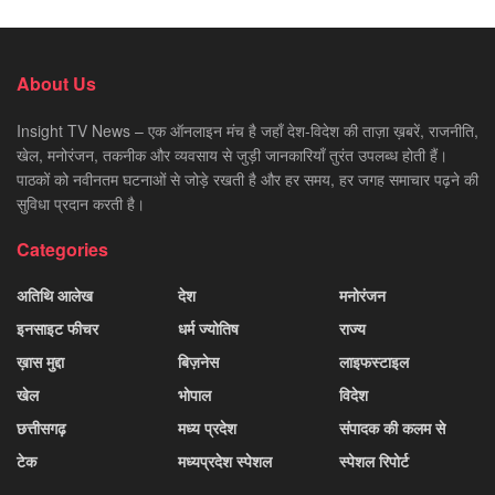
About Us
Insight TV News – एक ऑनलाइन मंच है जहाँ देश-विदेश की ताज़ा ख़बरें, राजनीति,
खेल, मनोरंजन, तकनीक और व्यवसाय से जुड़ी जानकारियाँ तुरंत उपलब्ध होती हैं।
पाठकों को नवीनतम घटनाओं से जोड़े रखती है और हर समय, हर जगह समाचार पढ़ने की
सुविधा प्रदान करती है।
Categories
अतिथि आलेख
देश
मनोरंजन
इनसाइट फीचर
धर्म ज्योतिष
राज्य
ख़ास मुद्दा
बिज़नेस
लाइफस्टाइल
खेल
भोपाल
विदेश
छत्तीसगढ़
मध्य प्रदेश
संपादक की कलम से
टेक
मध्यप्रदेश स्पेशल
स्पेशल रिपोर्ट