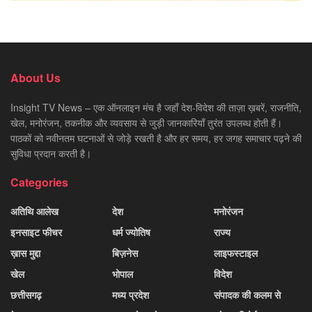
About Us
Insight TV News – एक ऑनलाइन मंच है जहाँ देश-विदेश की ताज़ा ख़बरें, राजनीति,
खेल, मनोरंजन, तकनीक और व्यवसाय से जुड़ी जानकारियाँ तुरंत उपलब्ध होती हैं।
पाठकों को नवीनतम घटनाओं से जोड़े रखती है और हर समय, हर जगह समाचार पढ़ने की
सुविधा प्रदान करती है।
Categories
अतिथि आलेख
देश
मनोरंजन
इनसाइट फीचर
धर्म ज्योतिष
राज्य
ख़ास मुद्दा
बिज़नेस
लाइफस्टाइल
खेल
भोपाल
विदेश
छत्तीसगढ़
मध्य प्रदेश
संपादक की कलम से