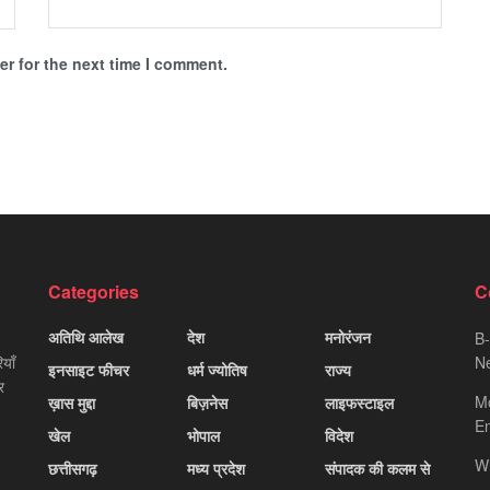
r for the next time I comment.
Categories
C
अतिथि आलेख
देश
मनोरंजन
B-
याँ
Ne
इनसाइट फीचर
धर्म ज्योतिष
राज्य
र
M
ख़ास मुद्दा
बिज़नेस
लाइफस्टाइल
Em
खेल
भोपाल
विदेश
W
छत्तीसगढ़
मध्य प्रदेश
संपादक की कलम से