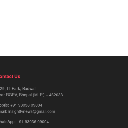
ontact Us
29, IT Park, Badwai
ar RGPV, Bhopal (M. P.) – 462033
obile: +91 93036 09004
ail: insighttvnews@gmail.com
hatsApp: +91 93036 09004