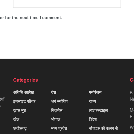
r for the next time I comment.
Categories
C
अतिथि आलेख
देश
मनोरंजन
B-
याँ
Ne
इनसाइट फीचर
धर्म ज्योतिष
राज्य
र
M
ख़ास मुद्दा
बिज़नेस
लाइफस्टाइल
Em
खेल
भोपाल
विदेश
W
छत्तीसगढ़
मध्य प्रदेश
संपादक की कलम से