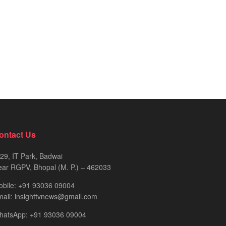
ontact Us
29, IT Park, Badwai
ar RGPV, Bhopal (M. P.) – 462033
obile: +91 93036 09004
ail: insighttvnews@gmail.com
hatsApp: +91 93036 09004