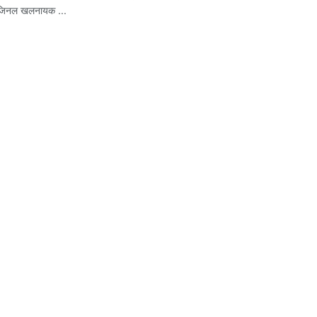
िजिनल खलनायक ...