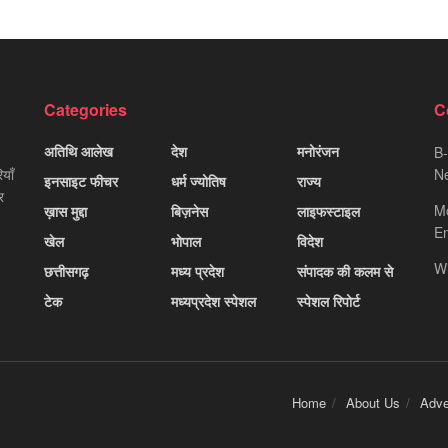
Categories
C
अतिथि आलेख
देश
मनोरंजन
B-
याँ
Ne
इनसाइट फीचर
धर्म ज्योतिष
राज्य
र
M
ख़ास मुद्दा
बिज़नेस
लाइफस्टाइल
Em
खेल
भोपाल
विदेश
W
छत्तीसगढ़
मध्य प्रदेश
संपादक की कलम से
टेक
मध्यप्रदेश स्पेशल
स्पेशल रिपोर्ट
Home
About Us
Adve