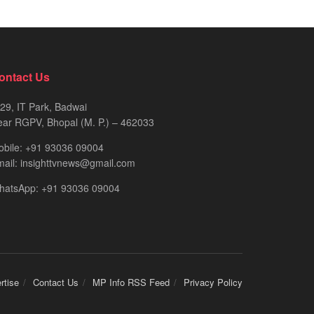
ontact Us
29, IT Park, Badwai
ar RGPV, Bhopal (M. P.) – 462033
obile: +91 93036 09004
ail: insighttvnews@gmail.com
hatsApp: +91 93036 09004
rtise
Contact Us
MP Info RSS Feed
Privacy Policy