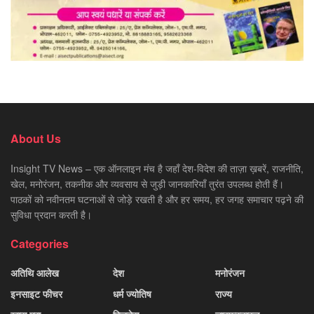
About Us
Insight TV News – एक ऑनलाइन मंच है जहाँ देश-विदेश की ताज़ा ख़बरें, राजनीति,
खेल, मनोरंजन, तकनीक और व्यवसाय से जुड़ी जानकारियाँ तुरंत उपलब्ध होती हैं।
पाठकों को नवीनतम घटनाओं से जोड़े रखती है और हर समय, हर जगह समाचार पढ़ने की
सुविधा प्रदान करती है।
Categories
अतिथि आलेख
देश
मनोरंजन
इनसाइट फीचर
धर्म ज्योतिष
राज्य