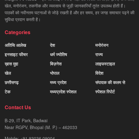
खेल, मनोरंजन, तकनीक और व्यवसाय से जुड़ी जानकारियाँ तुरंत उपलब्ध होती हैं।
पाठकों को नवीनतम घटनाओं से जोड़े रखती है और हर समय, हर जगह समाचार पढ़ने की
सुविधा प्रदान करती है।
Categories
अतिथि आलेख
देश
मनोरंजन
इनसाइट फीचर
धर्म ज्योतिष
राज्य
ख़ास मुद्दा
बिज़नेस
लाइफस्टाइल
खेल
भोपाल
विदेश
छत्तीसगढ़
मध्य प्रदेश
संपादक की कलम से
टेक
मध्यप्रदेश स्पेशल
स्पेशल रिपोर्ट
Contact Us
B-29, IT Park, Badwai
Near RGPV, Bhopal (M. P.) – 462033
Mobile: +91 93036 09004