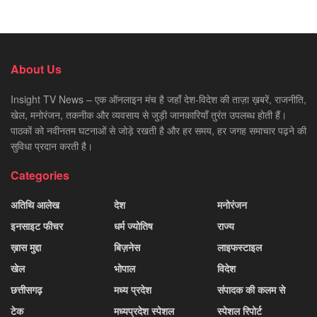
About Us
Insight TV News – एक ऑनलाइन मंच है जहाँ देश-विदेश की ताज़ा ख़बरें, राजनीति,
खेल, मनोरंजन, तकनीक और व्यवसाय से जुड़ी जानकारियाँ तुरंत उपलब्ध होती हैं।
पाठकों को नवीनतम घटनाओं से जोड़े रखती है और हर समय, हर जगह समाचार पढ़ने की
सुविधा प्रदान करती है।
Categories
अतिथि आलेख
देश
मनोरंजन
इनसाइट फीचर
धर्म ज्योतिष
राज्य
ख़ास मुद्दा
बिज़नेस
लाइफस्टाइल
खेल
भोपाल
विदेश
छत्तीसगढ़
मध्य प्रदेश
संपादक की कलम से
टेक
मध्यप्रदेश स्पेशल
स्पेशल रिपोर्ट