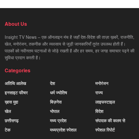
About Us
Insight TV News – एक ऑनलाइन मंच है जहाँ देश-विदेश की ताज़ा ख़बरें, राजनीति,
खेल, मनोरंजन, तकनीक और व्यवसाय से जुड़ी जानकारियाँ तुरंत उपलब्ध होती हैं।
पाठकों को नवीनतम घटनाओं से जोड़े रखती है और हर समय, हर जगह समाचार पढ़ने की
सुविधा प्रदान करती है।
Categories
अतिथि आलेख
देश
मनोरंजन
इनसाइट फीचर
धर्म ज्योतिष
राज्य
ख़ास मुद्दा
बिज़नेस
लाइफस्टाइल
खेल
भोपाल
विदेश
छत्तीसगढ़
मध्य प्रदेश
संपादक की कलम से
टेक
मध्यप्रदेश स्पेशल
स्पेशल रिपोर्ट