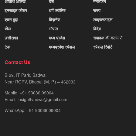
अतिथि आलेख
देश
मनोरंजन
इनसाइट फीचर
धर्म ज्योतिष
राज्य
ख़ास मुद्दा
बिज़नेस
लाइफस्टाइल
खेल
भोपाल
विदेश
छत्तीसगढ़
मध्य प्रदेश
संपादक की कलम से
टेक
मध्यप्रदेश स्पेशल
स्पेशल रिपोर्ट
Contact Us
B-29, IT Park, Badwai
Near RGPV, Bhopal (M. P.) – 462033
Mobile: +91 93036 09004
Email: insighttvnews@gmail.com
WhatsApp: +91 93036 09004