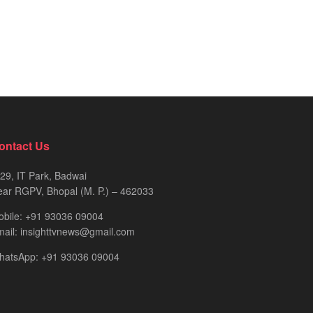
ontact Us
29, IT Park, Badwai
ar RGPV, Bhopal (M. P.) – 462033
obile: +91 93036 09004
ail: insighttvnews@gmail.com
hatsApp: +91 93036 09004