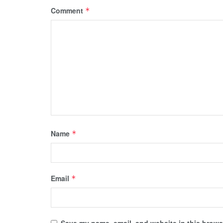
Comment
*
Name
*
Email
*
Save my name, email, and website in this browse