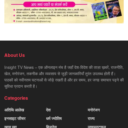
About Us
Insight TV News – एक ऑनलाइन मंच है जहाँ देश-विदेश की ताज़ा ख़बरें, राजनीति,
खेल, मनोरंजन, तकनीक और व्यवसाय से जुड़ी जानकारियाँ तुरंत उपलब्ध होती हैं।
पाठकों को नवीनतम घटनाओं से जोड़े रखती है और हर समय, हर जगह समाचार पढ़ने की
सुविधा प्रदान करती है।
Categories
अतिथि आलेख
देश
मनोरंजन
इनसाइट फीचर
धर्म ज्योतिष
राज्य
ख़ास मुद्दा
बिज़नेस
लाइफस्टाइल