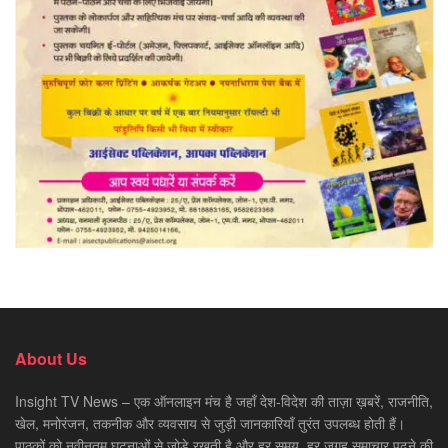
About Us
Insight TV News – एक ऑनलाइन मंच है जहाँ देश-विदेश की ताज़ा ख़बरें, राजनीति,
खेल, मनोरंजन, तकनीक और व्यवसाय से जुड़ी जानकारियाँ तुरंत उपलब्ध होती हैं।
पाठकों को नवीनतम घटनाओं से जोड़े रखती है और हर समय, हर जगह समाचार पढ़ने की