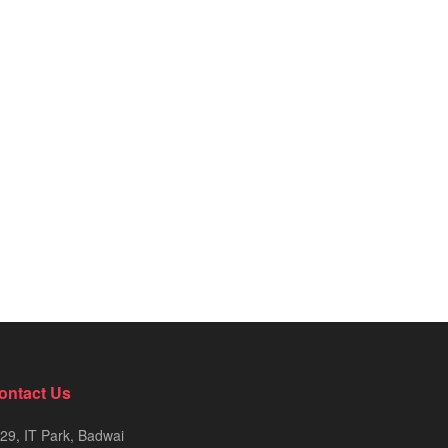
ontact Us
29, IT Park, Badwai