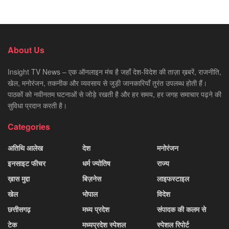
About Us
Insight TV News – एक ऑनलाइन मंच है जहाँ देश-विदेश की ताज़ा ख़बरें, राजनीति,
खेल, मनोरंजन, तकनीक और व्यवसाय से जुड़ी जानकारियाँ तुरंत उपलब्ध होती हैं।
पाठकों को नवीनतम घटनाओं से जोड़े रखती है और हर समय, हर जगह समाचार पढ़ने की
सुविधा प्रदान करती है।
Categories
अतिथि आलेख
देश
मनोरंजन
इनसाइट फीचर
धर्म ज्योतिष
राज्य
ख़ास मुद्दा
बिज़नेस
लाइफस्टाइल
खेल
भोपाल
विदेश
छत्तीसगढ़
मध्य प्रदेश
संपादक की कलम से
टेक
मध्यप्रदेश स्पेशल
स्पेशल रिपोर्ट