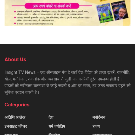
About Us
Insight TV News – एक ऑनलाइन मंच है जहाँ देश-विदेश की ताज़ा ख़बरें, राजनीति,
खेल, मनोरंजन, तकनीक और व्यवसाय से जुड़ी जानकारियाँ तुरंत उपलब्ध होती हैं।
पाठकों को नवीनतम घटनाओं से जोड़े रखती है और हर समय, हर जगह समाचार पढ़ने की
सुविधा प्रदान करती है।
Categories
अतिथि आलेख
देश
मनोरंजन
इनसाइट फीचर
धर्म ज्योतिष
राज्य