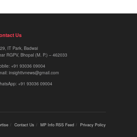
ontact Us
29, IT Park, Badwai
ar RGPV, Bhopal (M. P.) – 462033
obile: +91 93036 09004
ail: insighttvnews@gmail.com
hatsApp: +91 93036 09004
rtise
Contact Us
MP Info RSS Feed
Privacy Policy