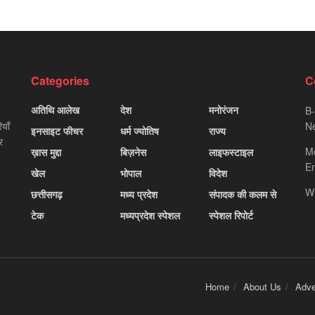
Categories
C
अतिथि आलेख
देश
मनोरंजन
B-
याँ
Ne
इनसाइट फीचर
धर्म ज्योतिष
राज्य
र
M
ख़ास मुद्दा
बिज़नेस
लाइफस्टाइल
Em
खेल
भोपाल
विदेश
W
छत्तीसगढ़
मध्य प्रदेश
संपादक की कलम से
टेक
मध्यप्रदेश स्पेशल
स्पेशल रिपोर्ट
Home
About Us
Adve