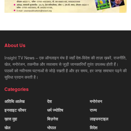
About Us
Insight TV News – एक ऑनलाइन मंच है जहाँ देश-विदेश की ताज़ा ख़बरें, राजनीति,
खेल, मनोरंजन, तकनीक और व्यवसाय से जुड़ी जानकारियाँ तुरंत उपलब्ध होती हैं।
पाठकों को नवीनतम घटनाओं से जोड़े रखती है और हर समय, हर जगह समाचार पढ़ने की
सुविधा प्रदान करती है।
Categories
अतिथि आलेख
देश
मनोरंजन
इनसाइट फीचर
धर्म ज्योतिष
राज्य
ख़ास मुद्दा
बिज़नेस
लाइफस्टाइल
खेल
भोपाल
विदेश