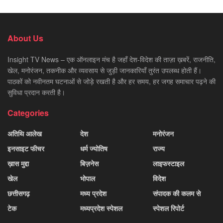
About Us
Insight TV News – एक ऑनलाइन मंच है जहाँ देश-विदेश की ताज़ा ख़बरें, राजनीति,
खेल, मनोरंजन, तकनीक और व्यवसाय से जुड़ी जानकारियाँ तुरंत उपलब्ध होती हैं।
पाठकों को नवीनतम घटनाओं से जोड़े रखती है और हर समय, हर जगह समाचार पढ़ने की
सुविधा प्रदान करती है।
Categories
अतिथि आलेख
देश
मनोरंजन
इनसाइट फीचर
धर्म ज्योतिष
राज्य
ख़ास मुद्दा
बिज़नेस
लाइफस्टाइल
खेल
भोपाल
विदेश
छत्तीसगढ़
मध्य प्रदेश
संपादक की कलम से
टेक
मध्यप्रदेश स्पेशल
स्पेशल रिपोर्ट