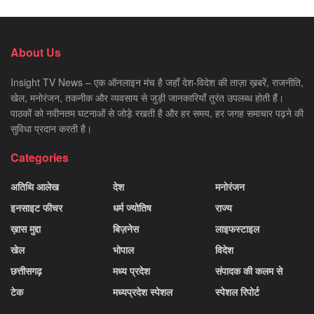
About Us
Insight TV News – एक ऑनलाइन मंच है जहाँ देश-विदेश की ताज़ा ख़बरें, राजनीति,
खेल, मनोरंजन, तकनीक और व्यवसाय से जुड़ी जानकारियाँ तुरंत उपलब्ध होती हैं।
पाठकों को नवीनतम घटनाओं से जोड़े रखती है और हर समय, हर जगह समाचार पढ़ने की
सुविधा प्रदान करती है।
Categories
अतिथि आलेख
देश
मनोरंजन
इनसाइट फीचर
धर्म ज्योतिष
राज्य
ख़ास मुद्दा
बिज़नेस
लाइफस्टाइल
खेल
भोपाल
विदेश
छत्तीसगढ़
मध्य प्रदेश
संपादक की कलम से
टेक
मध्यप्रदेश स्पेशल
स्पेशल रिपोर्ट