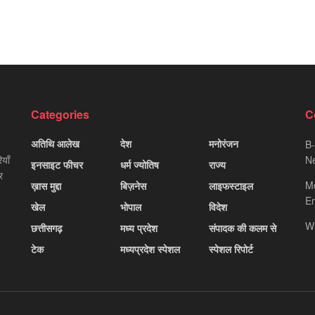
Categories
C
अतिथि आलेख
देश
मनोरंजन
B-
याँ
Ne
इनसाइट फीचर
धर्म ज्योतिष
राज्य
र
M
ख़ास मुद्दा
बिज़नेस
लाइफस्टाइल
Em
खेल
भोपाल
विदेश
W
छत्तीसगढ़
मध्य प्रदेश
संपादक की कलम से
टेक
मध्यप्रदेश स्पेशल
स्पेशल रिपोर्ट