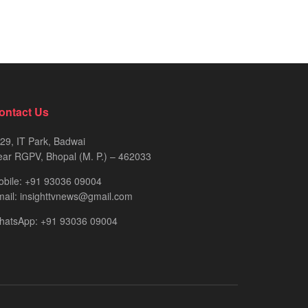
ontact Us
29, IT Park, Badwai
ar RGPV, Bhopal (M. P.) – 462033
obile: +91 93036 09004
ail: insighttvnews@gmail.com
hatsApp: +91 93036 09004