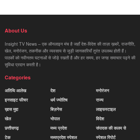
About Us
Insight TV News – एक ऑनलाइन मंच है जहाँ देश-विदेश की ताज़ा ख़बरें, राजनीति,
खेल, मनोरंजन, तकनीक और व्यवसाय से जुड़ी जानकारियाँ तुरंत उपलब्ध होती हैं।
पाठकों को नवीनतम घटनाओं से जोड़े रखती है और हर समय, हर जगह समाचार पढ़ने की
सुविधा प्रदान करती है।
Categories
अतिथि आलेख
देश
मनोरंजन
इनसाइट फीचर
धर्म ज्योतिष
राज्य
ख़ास मुद्दा
बिज़नेस
लाइफस्टाइल
खेल
भोपाल
विदेश
छत्तीसगढ़
मध्य प्रदेश
संपादक की कलम से
टेक
मध्यप्रदेश स्पेशल
स्पेशल रिपोर्ट