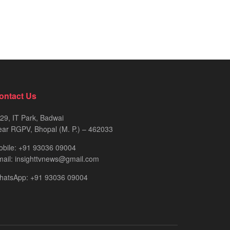
ontact Us
29, IT Park, Badwai
ar RGPV, Bhopal (M. P.) – 462033
obile: +91 93036 09004
ail: insighttvnews@gmail.com
hatsApp: +91 93036 09004