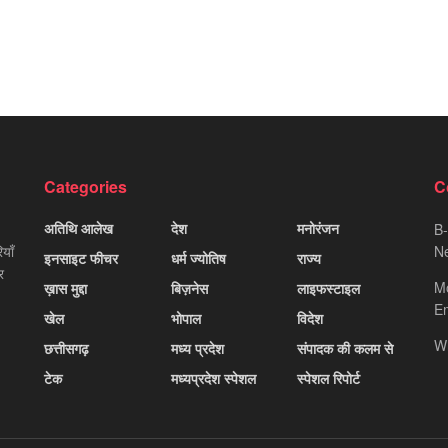
Categories
C
अतिथि आलेख
देश
मनोरंजन
B-
याँ
Ne
इनसाइट फीचर
धर्म ज्योतिष
राज्य
र
M
ख़ास मुद्दा
बिज़नेस
लाइफस्टाइल
Em
खेल
भोपाल
विदेश
W
छत्तीसगढ़
मध्य प्रदेश
संपादक की कलम से
टेक
मध्यप्रदेश स्पेशल
स्पेशल रिपोर्ट