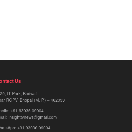
ontact Us
29, IT Park, Badwai
ar RGPV, Bhopal (M. P.) – 462033
obile: +91 93036 09004
ail: insighttvnews@gmail.com
hatsApp: +91 93036 09004