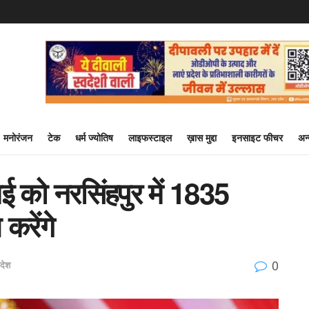
मनोरंजन
टेक
धर्म ज्योतिष
लाइफस्टाइल
ख़ास मुद्दा
इनसाइट फीचर
अन
मई को नरसिंहपुर में 1835
करेंगे
0
रदेश