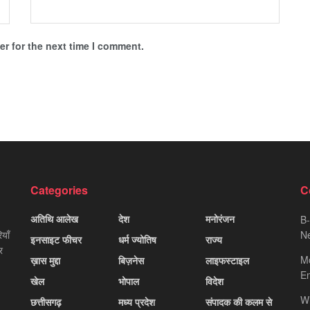
r for the next time I comment.
Categories
C
अतिथि आलेख
देश
मनोरंजन
B-
याँ
Ne
इनसाइट फीचर
धर्म ज्योतिष
राज्य
र
M
ख़ास मुद्दा
बिज़नेस
लाइफस्टाइल
Em
खेल
भोपाल
विदेश
W
छत्तीसगढ़
मध्य प्रदेश
संपादक की कलम से